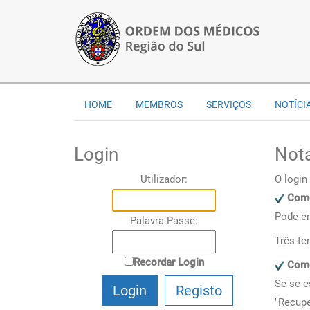
HOME
MEMBROS
SERVIÇOS
NOTÍCI
Login
Not
Utilizador:
O login
Como
Pode en
Palavra-Passe:
Três te
Recordar Login
Como
Se se e
Login
Registo
"Recupe