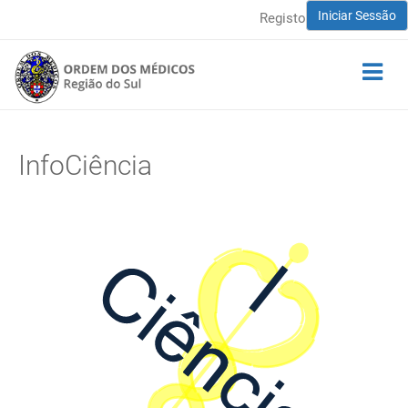
Iniciar Sessão
Registo
InfoCiência