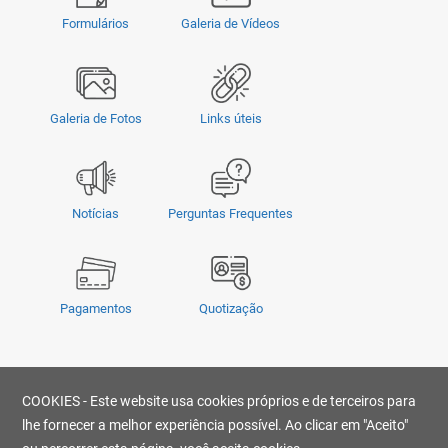
Formulários
Galeria de Vídeos
Galeria de Fotos
Links úteis
Notícias
Perguntas Frequentes
Pagamentos
Quotização
Privacidade
|
Termos e Condições
|
COOKIES - Este website usa cookies próprios e de terceiros para
© Copyright 2026 - OMSUL | O conteúdo não pode ser copiado, publicado,
transmitido, reescrito ou redistribuído sem prévia autorização.
lhe fornecer a melhor experiência possível. Ao clicar em "Aceito"
Desenvolvido por