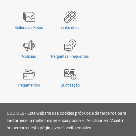
Galeria de Fotos
Links úteis
Notícias
Perguntas Frequentes
Pagamentos
Quotização
Privacidade
|
Termos e Condições
|
© Copyright 2026 - OMSUL | O conteúdo não pode ser copiado, publicado,
COOKIES - Este website usa cookies próprios e de terceiros para
transmitido, reescrito ou redistribuído sem prévia autorização.
lhe fornecer a melhor experiência possível. Ao clicar em "Aceito"
Desenvolvido por
ou percorrer esta página, você aceita cookies.