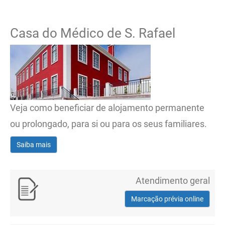
Casa do Médico de S. Rafael
Veja como beneficiar de alojamento permanente
ou prolongado, para si ou para os seus familiares.
Saiba mais
Atendimento geral
Marcação prévia online