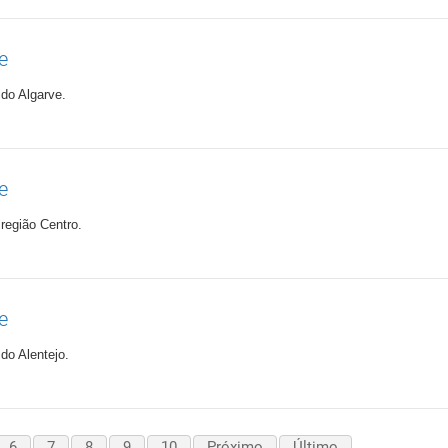
e
do Algarve.
e
região Centro.
e
do Alentejo.
6
7
8
9
10
Próximo
Último