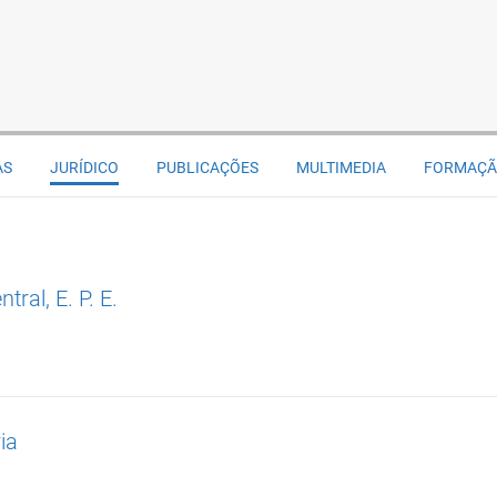
AS
JURÍDICO
PUBLICAÇÕES
MULTIMEDIA
FORMAÇ
ral, E. P. E.
ia