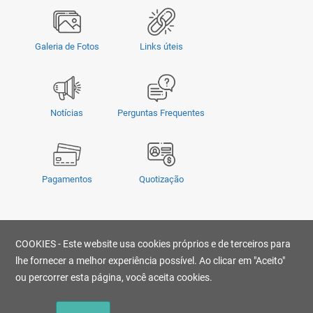
Galeria de Fotos
Links úteis
Notícias
Perguntas Frequentes
Pagamentos
Quotização
Privacidade
|
Termos e Condições
|
COOKIES - Este website usa cookies próprios e de terceiros para
© Copyright 2026 - OMSUL | O conteúdo não pode ser copiado, publicado,
transmitido, reescrito ou redistribuído sem prévia autorização.
lhe fornecer a melhor experiência possível. Ao clicar em "Aceito"
Desenvolvido por
ou percorrer esta página, você aceita cookies.