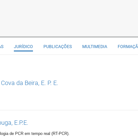
AS
JURÍDICO
PUBLICAÇÕES
MULTIMEDIA
FORMAÇ
Cova da Beira, E. P. E.
uga, E.P.E.
ologia de PCR em tempo real (RT-PCR).