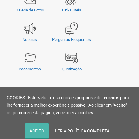
Galeria de Fotos
Links úteis
Notícias
Perguntas Frequentes
Pagamentos
Quotização
Privacidade
|
Termos e Condições
|
COOKIES - Este website usa cookies próprios e de terceiros para
© Copyright 2026 - OMSUL | O conteúdo não pode ser copiado, publicado,
transmitido, reescrito ou redistribuído sem prévia autorização.
lhe fornecer a melhor experiência possível. Ao clicar em "Aceito"
Desenvolvido por
ou percorrer esta página, você aceita cookies.
ACEITO
LER A POLÍTICA COMPLETA