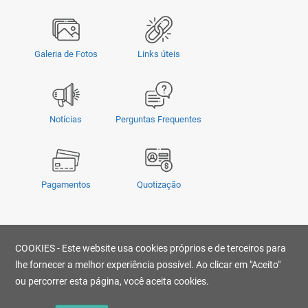
Galeria de Fotos
Links úteis
Notícias
Perguntas Frequentes
Pagamentos
Quotização
Privacidade
|
Termos e Condições
|
COOKIES - Este website usa cookies próprios e de terceiros para
© Copyright 2026 - OMSUL | O conteúdo não pode ser copiado, publicado,
transmitido, reescrito ou redistribuído sem prévia autorização.
lhe fornecer a melhor experiência possível. Ao clicar em "Aceito"
Desenvolvido por
ou percorrer esta página, você aceita cookies.