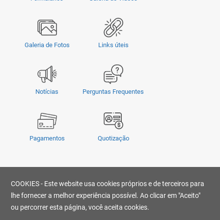
Galeria de Fotos
Links úteis
Notícias
Perguntas Frequentes
Pagamentos
Quotização
Privacidade
|
Termos e Condições
|
COOKIES - Este website usa cookies próprios e de terceiros para
© Copyright 2026 - OMSUL | O conteúdo não pode ser copiado, publicado,
transmitido, reescrito ou redistribuído sem prévia autorização.
lhe fornecer a melhor experiência possível. Ao clicar em "Aceito"
Desenvolvido por
ou percorrer esta página, você aceita cookies.