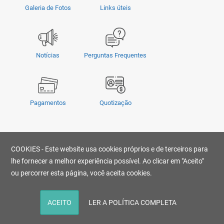
Galeria de Fotos
Links úteis
Notícias
Perguntas Frequentes
Pagamentos
Quotização
Privacidade
|
Termos e Condições
|
COOKIES - Este website usa cookies próprios e de terceiros para
© Copyright 2026 - OMSUL | O conteúdo não pode ser copiado, publicado,
transmitido, reescrito ou redistribuído sem prévia autorização.
lhe fornecer a melhor experiência possível. Ao clicar em "Aceito"
Desenvolvido por
ou percorrer esta página, você aceita cookies.
ACEITO
LER A POLÍTICA COMPLETA