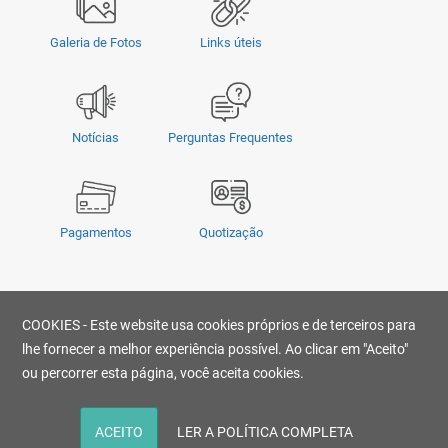
Galeria de Fotos
Links úteis
Notícias
Perguntas Frequentes
Pagamentos
Quotização
Privacidade
|
Termos e Condições
|
COOKIES - Este website usa cookies próprios e de terceiros para
© Copyright 2026 - OMSUL | O conteúdo não pode ser copiado, publicado,
transmitido, reescrito ou redistribuído sem prévia autorização.
lhe fornecer a melhor experiência possível. Ao clicar em "Aceito"
Desenvolvido por
ou percorrer esta página, você aceita cookies.
ACEITO
LER A POLÍTICA COMPLETA