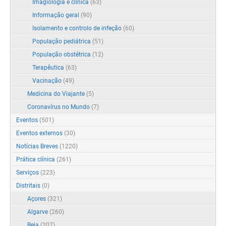
Imagiologia e clínica
(63)
Informação geral
(90)
Isolamento e controlo de infeção
(60)
População pediátrica
(51)
População obstétrica
(12)
Terapêutica
(63)
Vacinação
(49)
Medicina do Viajante
(5)
Coronavírus no Mundo
(7)
Eventos
(501)
Eventos externos
(30)
Notícias Breves
(1220)
Prática clínica
(261)
Serviços
(223)
Distritais
(0)
Açores
(321)
Algarve
(260)
Beja
(207)