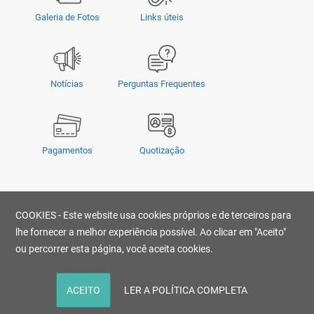
Galeria de Fotos
Links úteis
Notícias
Perguntas Frequentes
Pagamentos
Quotização
Privacidade
|
Termos e Condições
|
COOKIES - Este website usa cookies próprios e de terceiros para
© Copyright 2026 - OMSUL | O conteúdo não pode ser copiado, publicado,
transmitido, reescrito ou redistribuído sem prévia autorização.
lhe fornecer a melhor experiência possível. Ao clicar em "Aceito"
Desenvolvido por
ou percorrer esta página, você aceita cookies.
ACEITO
LER A POLÍTICA COMPLETA