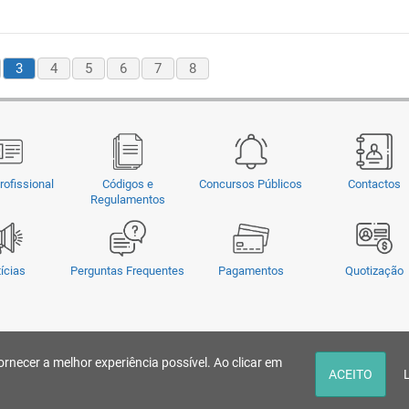
3
4
5
6
7
8
rofissional
Códigos e
Concursos Públicos
Contactos
Regulamentos
ícias
Perguntas Frequentes
Pagamentos
Quotização
cado, transmitido, reescrito ou redistribuído sem prévia autorização.
ornecer a melhor experiência possível. Ao clicar em
ACEITO