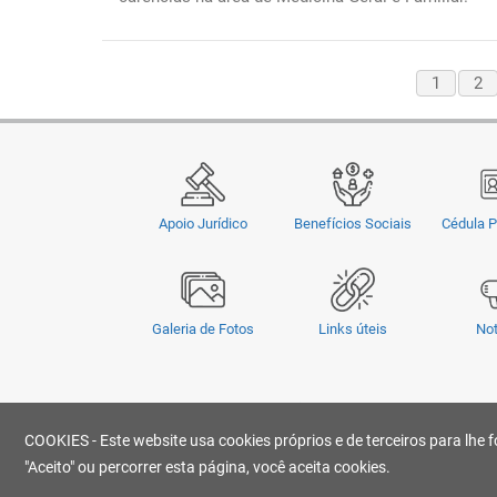
1
2
Apoio Jurídico
Benefícios Sociais
Cédula P
Galeria de Fotos
Links úteis
Not
Privacidade
|
Termos e Condições
|
© Copyright 2026 - OMSUL | O conteúdo não pode ser copiado, publi
COOKIES - Este website usa cookies próprios e de terceiros para lhe f
Desenvolvido por
"Aceito" ou percorrer esta página, você aceita cookies.