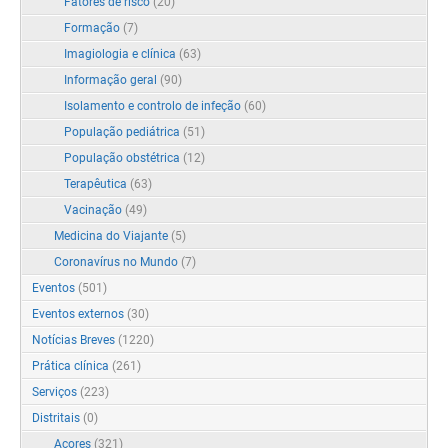
Fatores de risco
(20)
Formação
(7)
Imagiologia e clínica
(63)
Informação geral
(90)
Isolamento e controlo de infeção
(60)
População pediátrica
(51)
População obstétrica
(12)
Terapêutica
(63)
Vacinação
(49)
Medicina do Viajante
(5)
Coronavírus no Mundo
(7)
Eventos
(501)
Eventos externos
(30)
Notícias Breves
(1220)
Prática clínica
(261)
Serviços
(223)
Distritais
(0)
Açores
(321)